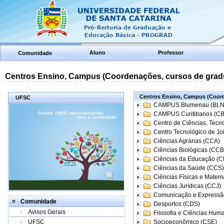
Aluno
Professor
Comunidade
Centros Ensino, Campus (Coordenações, cursos de grad
Centros Ensino, Campus (Coord
UFSC
CAMPUS Blumenau (BLN
CAMPUS Curitibanos (C
Centro de Ciências, Tecn
Centro Tecnológico de Joi
Ciências Agrárias (CCA)
Ciências Biológicas (CCB
Ciências da Educação (
Ciências da Saúde (CCS)
Ciências Físicas e Matem
Ciências Jurídicas (CCJ)
Comunicação e Expressã
Comunidade
Desportos (CDS)
Avisos Gerais
Filosofia e Ciências Hum
UFSC
Socioeconômico (CSE)