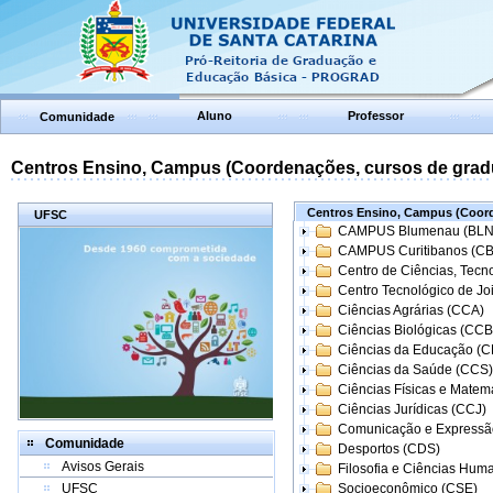
Aluno
Professor
Comunidade
Centros Ensino, Campus (Coordenações, cursos de grad
Centros Ensino, Campus (Coord
UFSC
CAMPUS Blumenau (BLN
CAMPUS Curitibanos (C
Centro de Ciências, Tecn
Centro Tecnológico de Joi
Ciências Agrárias (CCA)
Ciências Biológicas (CCB
Ciências da Educação (
Ciências da Saúde (CCS)
Ciências Físicas e Matem
Ciências Jurídicas (CCJ)
Comunicação e Expressã
Comunidade
Desportos (CDS)
Avisos Gerais
Filosofia e Ciências Hum
UFSC
Socioeconômico (CSE)