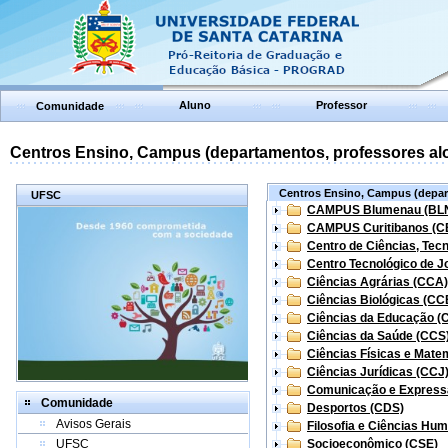
Aluno
Professor
Comunidade
Centros Ensino, Campus (departamentos, professores aloc
Centros Ensino, Campus (depart
UFSC
CAMPUS Blumenau (BL
CAMPUS Curitibanos (C
Centro de Ciências, Tec
Centro Tecnológico de Jo
Ciências Agrárias (CCA)
Ciências Biológicas (CC
Ciências da Educação (
Ciências da Saúde (CCS
Ciências Físicas e Mate
Ciências Jurídicas (CCJ
Comunicação e Express
Comunidade
Desportos (CDS)
Avisos Gerais
Filosofia e Ciências Hu
UFSC
Socioeconômico (CSE)