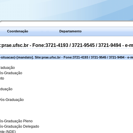
Coordenação
Departamento
prae.ufsc.br - Fone:3721-4193 / 3721-9545 / 3721-9494 - e-
situacao)-[mandato]. Site:prae.ufsc.br - Fone:3721-4193 / 3721-9545 / 3721-9494 - e-
Graduação
Pós-Graduação
nto
aduação
 Pós-Graduação
ós-Graduação Pleno
Pós-Graduação Delegado
ante (NDE)