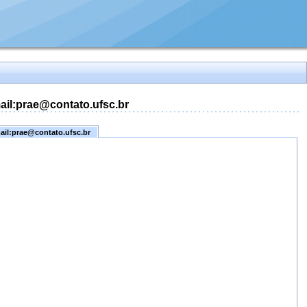
mail:prae@contato.ufsc.br
mail:prae@contato.ufsc.br