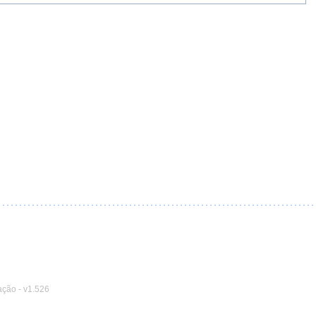
ação
-
v1.526