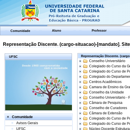
Aluno
Professor
Comunidade
Representação Discente. (cargo-situacao)-[mandato]. Site:
Representação Discente. (cargo-
UFSC
Conselho Universitário
Colegiado do Curso da 
Colegiado do Curso de 
Colegiado do Departame
Centros Acadêmicos
Camara de Ensino da Gr
Conselho da Unidade
Conselho Universitario -
Câmara de Pesquisa
Conselho de Curadores
Câmara de Extensão
Comunidade
Colegiado do Curso de P
Avisos Gerais
Colegiado do Curso de 
UFSC
Núcleo Docente Estrutur