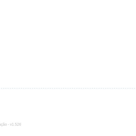
ação
-
v1.526