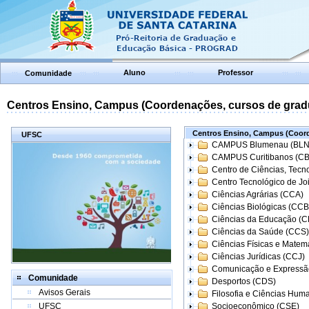
Aluno
Professor
Comunidade
Centros Ensino, Campus (Coordenações, cursos de grad
Centros Ensino, Campus (Coord
UFSC
CAMPUS Blumenau (BLN
CAMPUS Curitibanos (C
Centro de Ciências, Tecn
Centro Tecnológico de Joi
Ciências Agrárias (CCA)
Ciências Biológicas (CCB
Ciências da Educação (
Ciências da Saúde (CCS)
Ciências Físicas e Matem
Ciências Jurídicas (CCJ)
Comunicação e Expressã
Comunidade
Desportos (CDS)
Avisos Gerais
Filosofia e Ciências Hum
UFSC
Socioeconômico (CSE)