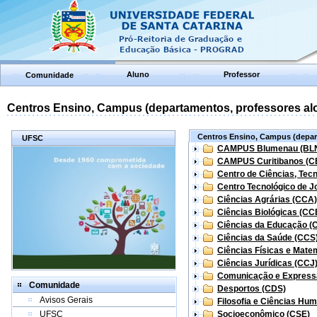
Aluno
Professor
Comunidade
Centros Ensino, Campus (departamentos, professores aloc
Centros Ensino, Campus (depart
UFSC
CAMPUS Blumenau (BL
CAMPUS Curitibanos (C
Centro de Ciências, Tec
Centro Tecnológico de Jo
Ciências Agrárias (CCA)
Ciências Biológicas (CC
Ciências da Educação (
Ciências da Saúde (CCS
Ciências Físicas e Mate
Ciências Jurídicas (CCJ
Comunicação e Express
Comunidade
Desportos (CDS)
Avisos Gerais
Filosofia e Ciências Hu
UFSC
Socioeconômico (CSE)