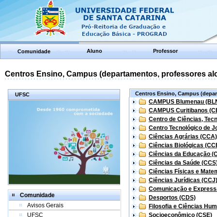
Aluno
Professor
Comunidade
Centros Ensino, Campus (departamentos, professores aloc
Centros Ensino, Campus (depart
UFSC
CAMPUS Blumenau (BL
CAMPUS Curitibanos (C
Centro de Ciências, Tec
Centro Tecnológico de Jo
Ciências Agrárias (CCA)
Ciências Biológicas (CC
Ciências da Educação (
Ciências da Saúde (CCS
Ciências Físicas e Mate
Ciências Jurídicas (CCJ
Comunicação e Express
Comunidade
Desportos (CDS)
Avisos Gerais
Filosofia e Ciências Hu
UFSC
Socioeconômico (CSE)