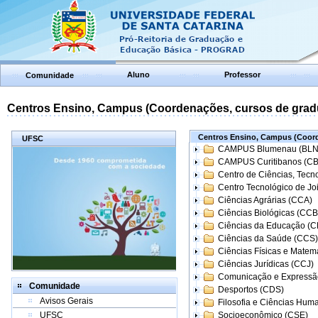
Aluno
Professor
Comunidade
Centros Ensino, Campus (Coordenações, cursos de grad
Centros Ensino, Campus (Coord
UFSC
CAMPUS Blumenau (BLN
CAMPUS Curitibanos (C
Centro de Ciências, Tecn
Centro Tecnológico de Joi
Ciências Agrárias (CCA)
Ciências Biológicas (CCB
Ciências da Educação (
Ciências da Saúde (CCS)
Ciências Físicas e Matem
Ciências Jurídicas (CCJ)
Comunicação e Expressã
Comunidade
Desportos (CDS)
Avisos Gerais
Filosofia e Ciências Hum
UFSC
Socioeconômico (CSE)