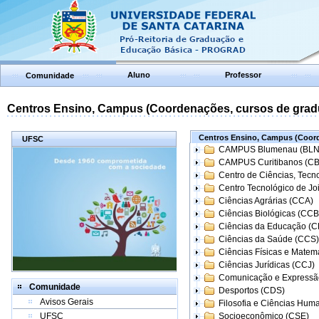
Aluno
Professor
Comunidade
Centros Ensino, Campus (Coordenações, cursos de grad
Centros Ensino, Campus (Coord
UFSC
CAMPUS Blumenau (BLN
CAMPUS Curitibanos (C
Centro de Ciências, Tecn
Centro Tecnológico de Joi
Ciências Agrárias (CCA)
Ciências Biológicas (CCB
Ciências da Educação (
Ciências da Saúde (CCS)
Ciências Físicas e Matem
Ciências Jurídicas (CCJ)
Comunicação e Expressã
Comunidade
Desportos (CDS)
Avisos Gerais
Filosofia e Ciências Hum
UFSC
Socioeconômico (CSE)