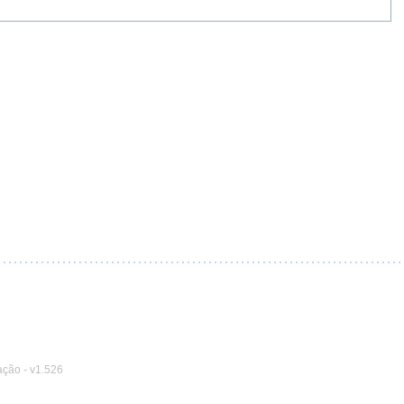
ação
-
v1.526