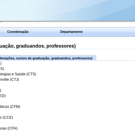
Coordenação
Departamento
uação, graduandos, professores)
enações, cursos de graduação, graduandos, professores)
)
BS)
ologias e Saúde (CTS)
nville (CTJ)
)
CED)
áticas (CFM)
o (CCE)
anas (CFH)