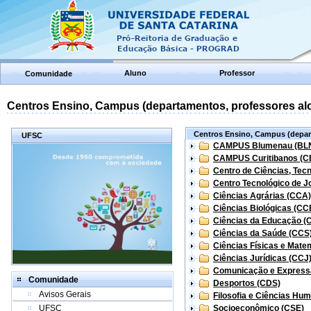
Aluno
Professor
Comunidade
Centros Ensino, Campus (departamentos, professores aloc
Centros Ensino, Campus (depart
UFSC
CAMPUS Blumenau (BL
CAMPUS Curitibanos (C
Centro de Ciências, Tec
Centro Tecnológico de Jo
Ciências Agrárias (CCA)
Ciências Biológicas (CC
Ciências da Educação (
Ciências da Saúde (CCS
Ciências Físicas e Mate
Ciências Jurídicas (CCJ
Comunicação e Express
Comunidade
Desportos (CDS)
Avisos Gerais
Filosofia e Ciências Hu
UFSC
Socioeconômico (CSE)