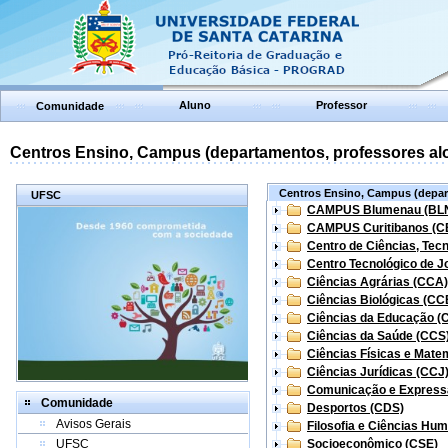
Aluno
Professor
Comunidade
Centros Ensino, Campus (departamentos, professores aloc
Centros Ensino, Campus (depart
UFSC
CAMPUS Blumenau (BL
CAMPUS Curitibanos (C
Centro de Ciências, Tec
Centro Tecnológico de Jo
Ciências Agrárias (CCA)
Ciências Biológicas (CC
Ciências da Educação (
Ciências da Saúde (CCS
Ciências Físicas e Mate
Ciências Jurídicas (CCJ
Comunicação e Express
Comunidade
Desportos (CDS)
Avisos Gerais
Filosofia e Ciências Hu
UFSC
Socioeconômico (CSE)