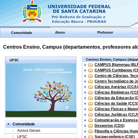
Aluno
Professor
Comunidade
Centros Ensino, Campus (departamentos, professores aloc
Centros Ensino, Campus (depart
UFSC
CAMPUS Blumenau (BL
CAMPUS Curitibanos (C
Centro de Ciências, Tec
Centro Tecnológico de Jo
Ciências Agrárias (CCA)
Ciências Biológicas (CC
Ciências da Educação (
Ciências da Saúde (CCS
Ciências Físicas e Mate
Ciências Jurídicas (CCJ
Comunicação e Express
Comunidade
Desportos (CDS)
Avisos Gerais
Filosofia e Ciências Hu
UFSC
Socioeconômico (CSE)