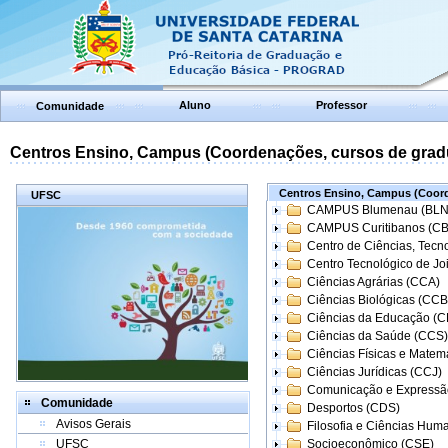
Aluno
Professor
Comunidade
Centros Ensino, Campus (Coordenações, cursos de grad
Centros Ensino, Campus (Coord
UFSC
CAMPUS Blumenau (BLN
CAMPUS Curitibanos (C
Centro de Ciências, Tecn
Centro Tecnológico de Joi
Ciências Agrárias (CCA)
Ciências Biológicas (CCB
Ciências da Educação (
Ciências da Saúde (CCS)
Ciências Físicas e Matem
Ciências Jurídicas (CCJ)
Comunicação e Expressã
Comunidade
Desportos (CDS)
Avisos Gerais
Filosofia e Ciências Hum
UFSC
Socioeconômico (CSE)