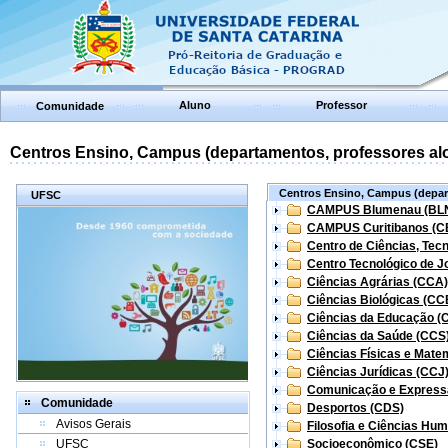
Aluno
Professor
Comunidade
Centros Ensino, Campus (departamentos, professores aloc
Centros Ensino, Campus (depart
UFSC
CAMPUS Blumenau (BL
CAMPUS Curitibanos (C
Centro de Ciências, Tec
Centro Tecnológico de Jo
Ciências Agrárias (CCA)
Ciências Biológicas (CC
Ciências da Educação (
Ciências da Saúde (CCS
Ciências Físicas e Mate
Ciências Jurídicas (CCJ
Comunicação e Express
Comunidade
Desportos (CDS)
Avisos Gerais
Filosofia e Ciências Hu
UFSC
Socioeconômico (CSE)