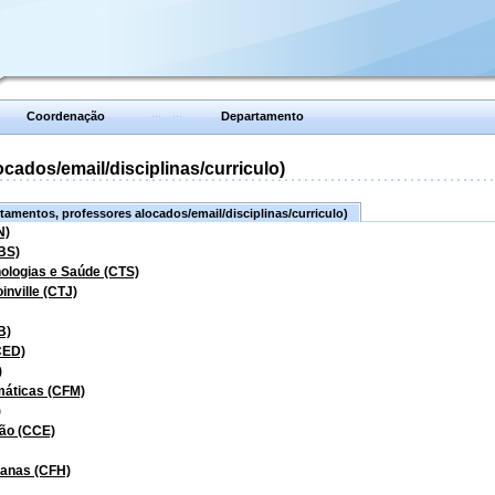
Coordenação
Departamento
ados/email/disciplinas/curriculo)
amentos, professores alocados/email/disciplinas/curriculo)
N)
BS)
nologias e Saúde (CTS)
inville (CTJ)
B)
CED)
)
máticas (CFM)
)
ão (CCE)
manas (CFH)