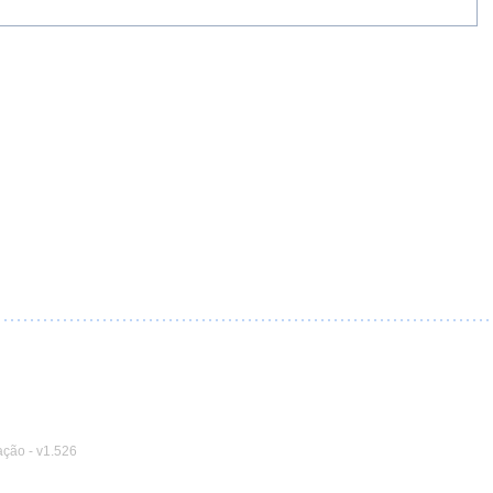
ação
-
v1.526