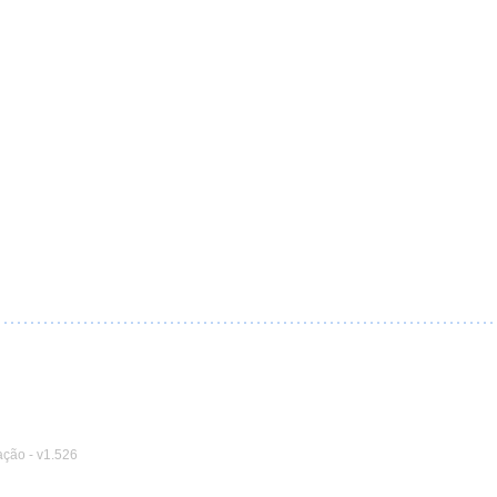
ação
-
v1.526