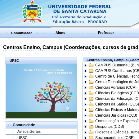
Aluno
Professor
Comunidade
Centros Ensino, Campus (Coordenações, cursos de grad
Centros Ensino, Campus (Coord
UFSC
CAMPUS Blumenau (BLN
CAMPUS Curitibanos (C
Centro de Ciências, Tecn
Centro Tecnológico de Joi
Ciências Agrárias (CCA)
Ciências Biológicas (CCB
Ciências da Educação (
Ciências da Saúde (CCS)
Ciências Físicas e Matem
Ciências Jurídicas (CCJ)
Comunicação e Expressã
Comunidade
Desportos (CDS)
Avisos Gerais
Filosofia e Ciências Hum
UFSC
Socioeconômico (CSE)