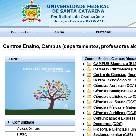
Aluno
Professor
Comunidade
Centros Ensino, Campus (departamentos, professores aloc
Centros Ensino, Campus (depart
UFSC
CAMPUS Blumenau (BL
CAMPUS Curitibanos (C
Centro de Ciências, Tec
Centro Tecnológico de Jo
Ciências Agrárias (CCA)
Ciências Biológicas (CC
Ciências da Educação (
Ciências da Saúde (CCS
Ciências Físicas e Mate
Ciências Jurídicas (CCJ
Comunicação e Express
Comunidade
Desportos (CDS)
Avisos Gerais
Filosofia e Ciências Hu
UFSC
Socioeconômico (CSE)