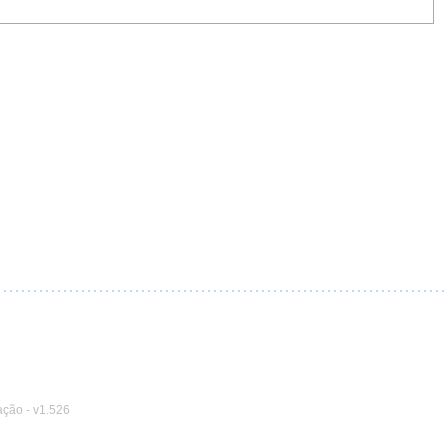
ação
-
v1.526