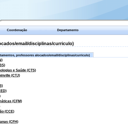
Coordenação
Departamento
ados/email/disciplinas/curriculo)
amentos, professores alocados/email/disciplinas/curriculo)
N)
BS)
nologias e Saúde (CTS)
inville (CTJ)
B)
CED)
)
máticas (CFM)
)
ão (CCE)
manas (CFH)