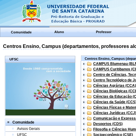
Aluno
Professor
Comunidade
Centros Ensino, Campus (departamentos, professores aloc
Centros Ensino, Campus (depart
UFSC
CAMPUS Blumenau (BL
CAMPUS Curitibanos (C
Centro de Ciências, Tec
Centro Tecnológico de Jo
Ciências Agrárias (CCA)
Ciências Biológicas (CC
Ciências da Educação (
Ciências da Saúde (CCS
Ciências Físicas e Mate
Ciências Jurídicas (CCJ
Comunicação e Express
Comunidade
Desportos (CDS)
Avisos Gerais
Filosofia e Ciências Hu
UFSC
Socioeconômico (CSE)