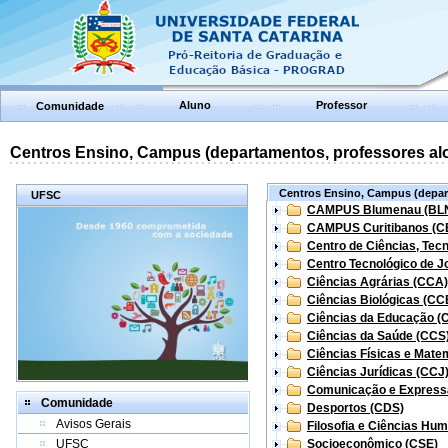
Aluno
Professor
Comunidade
Centros Ensino, Campus (departamentos, professores aloc
Centros Ensino, Campus (depart
UFSC
CAMPUS Blumenau (BL
CAMPUS Curitibanos (C
Centro de Ciências, Tec
Centro Tecnológico de Jo
Ciências Agrárias (CCA)
Ciências Biológicas (CC
Ciências da Educação (
Ciências da Saúde (CCS
Ciências Físicas e Mate
Ciências Jurídicas (CCJ
Comunicação e Express
Comunidade
Desportos (CDS)
Avisos Gerais
Filosofia e Ciências Hu
UFSC
Socioeconômico (CSE)