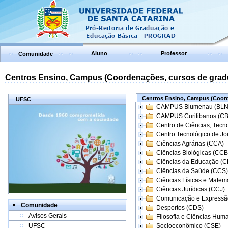
Aluno
Professor
Comunidade
Centros Ensino, Campus (Coordenações, cursos de grad
Centros Ensino, Campus (Coord
UFSC
CAMPUS Blumenau (BLN
CAMPUS Curitibanos (C
Centro de Ciências, Tecn
Centro Tecnológico de Joi
Ciências Agrárias (CCA)
Ciências Biológicas (CCB
Ciências da Educação (
Ciências da Saúde (CCS)
Ciências Físicas e Matem
Ciências Jurídicas (CCJ)
Comunicação e Expressã
Comunidade
Desportos (CDS)
Avisos Gerais
Filosofia e Ciências Hum
UFSC
Socioeconômico (CSE)