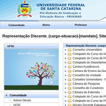
Aluno
Professor
Comunidade
Representação Discente. (cargo-situacao)-[mandato]. Site:
Representação Discente. (cargo-
UFSC
Conselho Universitário
Colegiado do Curso da 
Colegiado do Curso de 
Colegiado do Departame
Centros Acadêmicos
Camara de Ensino da Gr
Conselho da Unidade
Conselho Universitario -
Câmara de Pesquisa
Conselho de Curadores
Câmara de Extensão
Comunidade
Colegiado do Curso de P
Avisos Gerais
Colegiado do Curso de 
UFSC
Núcleo Docente Estrutur