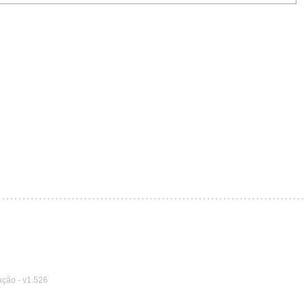
ação
-
v1.526