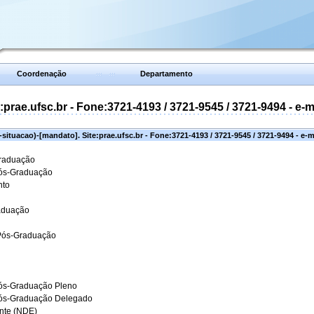
Coordenação
Departamento
prae.ufsc.br - Fone:3721-4193 / 3721-9545 / 3721-9494 - e-
situacao)-[mandato]. Site:prae.ufsc.br - Fone:3721-4193 / 3721-9545 / 3721-9494 - e-
Graduação
Pós-Graduação
nto
aduação
 Pós-Graduação
ós-Graduação Pleno
Pós-Graduação Delegado
ante (NDE)