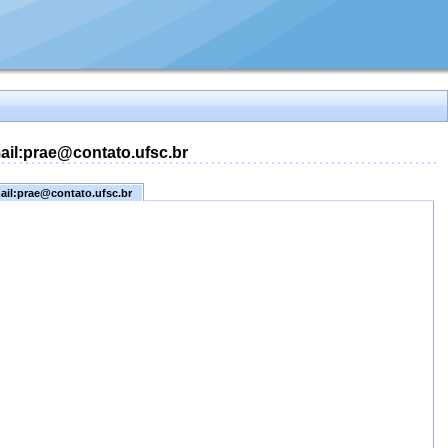
mail:prae@contato.ufsc.br
mail:prae@contato.ufsc.br