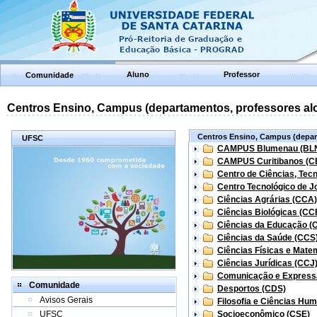
Aluno
Professor
Comunidade
Centros Ensino, Campus (departamentos, professores aloc
Centros Ensino, Campus (depart
UFSC
CAMPUS Blumenau (BL
CAMPUS Curitibanos (C
Centro de Ciências, Tec
Centro Tecnológico de Jo
Ciências Agrárias (CCA)
Ciências Biológicas (CC
Ciências da Educação (
Ciências da Saúde (CCS
Ciências Físicas e Mate
Ciências Jurídicas (CCJ
Comunicação e Express
Comunidade
Desportos (CDS)
Avisos Gerais
Filosofia e Ciências Hu
UFSC
Socioeconômico (CSE)