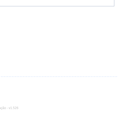
ação
-
v1.526