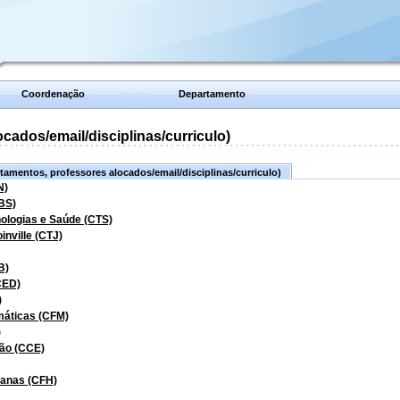
Coordenação
Departamento
ados/email/disciplinas/curriculo)
amentos, professores alocados/email/disciplinas/curriculo)
N)
BS)
nologias e Saúde (CTS)
inville (CTJ)
B)
CED)
)
máticas (CFM)
)
ão (CCE)
manas (CFH)