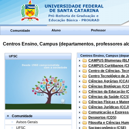
Aluno
Professor
Comunidade
Centros Ensino, Campus (departamentos, professores aloc
Centros Ensino, Campus (depart
UFSC
CAMPUS Blumenau (BL
CAMPUS Curitibanos (C
Centro de Ciências, Tec
Centro Tecnológico de Jo
Ciências Agrárias (CCA)
Ciências Biológicas (CC
Ciências da Educação (
Ciências da Saúde (CCS
Ciências Físicas e Mate
Ciências Jurídicas (CCJ
Comunicação e Express
Comunidade
Desportos (CDS)
Avisos Gerais
Filosofia e Ciências Hu
UFSC
Socioeconômico (CSE)