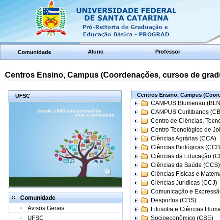
Aluno
Professor
Comunidade
Centros Ensino, Campus (Coordenações, cursos de grad
Centros Ensino, Campus (Coord
UFSC
CAMPUS Blumenau (BLN
CAMPUS Curitibanos (C
Centro de Ciências, Tecn
Centro Tecnológico de Joi
Ciências Agrárias (CCA)
Ciências Biológicas (CCB
Ciências da Educação (
Ciências da Saúde (CCS)
Ciências Físicas e Matem
Ciências Jurídicas (CCJ)
Comunicação e Expressã
Comunidade
Desportos (CDS)
Avisos Gerais
Filosofia e Ciências Hum
UFSC
Socioeconômico (CSE)