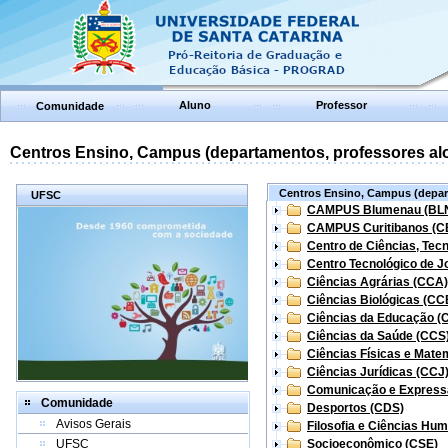
Aluno
Professor
Comunidade
Centros Ensino, Campus (departamentos, professores aloc
Centros Ensino, Campus (depart
UFSC
CAMPUS Blumenau (BL
CAMPUS Curitibanos (C
Centro de Ciências, Tec
Centro Tecnológico de Jo
Ciências Agrárias (CCA)
Ciências Biológicas (CC
Ciências da Educação (
Ciências da Saúde (CCS
Ciências Físicas e Mate
Ciências Jurídicas (CCJ
Comunicação e Express
Comunidade
Desportos (CDS)
Avisos Gerais
Filosofia e Ciências Hu
UFSC
Socioeconômico (CSE)