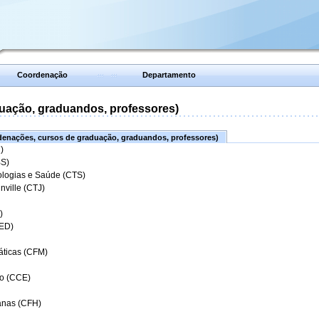
Coordenação
Departamento
uação, graduandos, professores)
enações, cursos de graduação, graduandos, professores)
)
BS)
ologias e Saúde (CTS)
nville (CTJ)
)
CED)
áticas (CFM)
o (CCE)
anas (CFH)