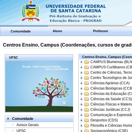
Aluno
Professor
Comunidade
Centros Ensino, Campus (Coordenações, cursos de grad
Centros Ensino, Campus (Coord
UFSC
CAMPUS Blumenau (BLN
CAMPUS Curitibanos (C
Centro de Ciências, Tecn
Centro Tecnológico de Joi
Ciências Agrárias (CCA)
Ciências Biológicas (CCB
Ciências da Educação (
Ciências da Saúde (CCS)
Ciências Físicas e Matem
Ciências Jurídicas (CCJ)
Comunicação e Expressã
Comunidade
Desportos (CDS)
Avisos Gerais
Filosofia e Ciências Hum
UFSC
Socioeconômico (CSE)