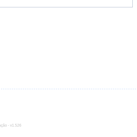
ação
-
v1.526