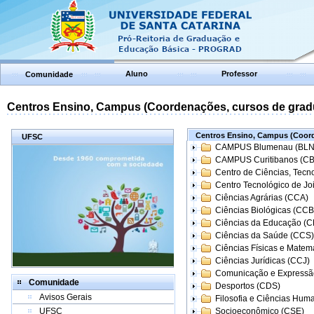
Aluno
Professor
Comunidade
Centros Ensino, Campus (Coordenações, cursos de grad
Centros Ensino, Campus (Coord
UFSC
CAMPUS Blumenau (BLN
CAMPUS Curitibanos (C
Centro de Ciências, Tecn
Centro Tecnológico de Joi
Ciências Agrárias (CCA)
Ciências Biológicas (CCB
Ciências da Educação (
Ciências da Saúde (CCS)
Ciências Físicas e Matem
Ciências Jurídicas (CCJ)
Comunicação e Expressã
Comunidade
Desportos (CDS)
Avisos Gerais
Filosofia e Ciências Hum
UFSC
Socioeconômico (CSE)