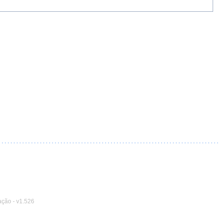
ação
-
v1.526