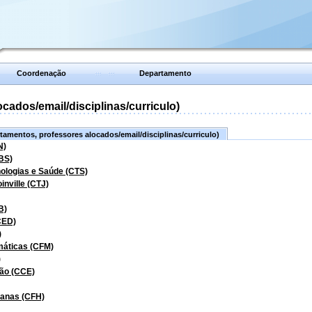
Coordenação
Departamento
ados/email/disciplinas/curriculo)
amentos, professores alocados/email/disciplinas/curriculo)
N)
BS)
nologias e Saúde (CTS)
inville (CTJ)
B)
CED)
)
máticas (CFM)
)
ão (CCE)
manas (CFH)