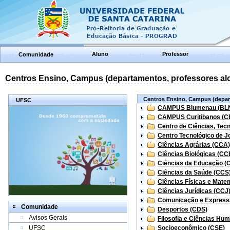
Aluno
Professor
Comunidade
Centros Ensino, Campus (departamentos, professores aloc
Centros Ensino, Campus (depart
UFSC
CAMPUS Blumenau (BL
CAMPUS Curitibanos (C
Centro de Ciências, Tec
Centro Tecnológico de Jo
Ciências Agrárias (CCA)
Ciências Biológicas (CC
Ciências da Educação (
Ciências da Saúde (CCS
Ciências Físicas e Mate
Ciências Jurídicas (CCJ
Comunicação e Express
Comunidade
Desportos (CDS)
Avisos Gerais
Filosofia e Ciências Hu
UFSC
Socioeconômico (CSE)