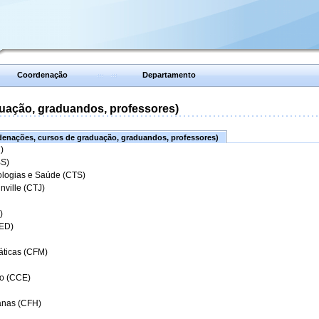
Coordenação
Departamento
uação, graduandos, professores)
enações, cursos de graduação, graduandos, professores)
)
BS)
ologias e Saúde (CTS)
nville (CTJ)
)
CED)
áticas (CFM)
o (CCE)
anas (CFH)