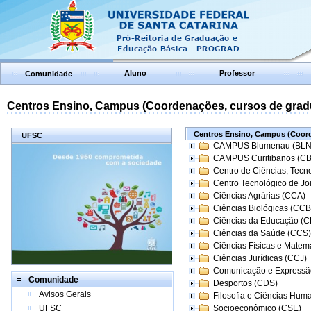
Aluno
Professor
Comunidade
Centros Ensino, Campus (Coordenações, cursos de grad
Centros Ensino, Campus (Coord
UFSC
CAMPUS Blumenau (BLN
CAMPUS Curitibanos (C
Centro de Ciências, Tecn
Centro Tecnológico de Joi
Ciências Agrárias (CCA)
Ciências Biológicas (CCB
Ciências da Educação (
Ciências da Saúde (CCS)
Ciências Físicas e Matem
Ciências Jurídicas (CCJ)
Comunicação e Expressã
Comunidade
Desportos (CDS)
Avisos Gerais
Filosofia e Ciências Hum
UFSC
Socioeconômico (CSE)