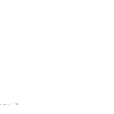
ação
-
v1.526