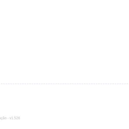
ação
-
v1.526