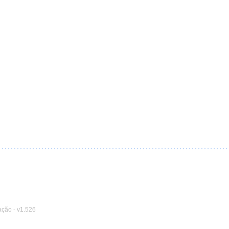
ação
-
v1.526