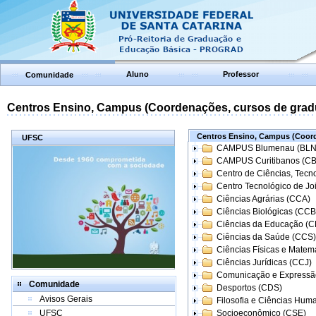
Aluno
Professor
Comunidade
Centros Ensino, Campus (Coordenações, cursos de grad
Centros Ensino, Campus (Coord
UFSC
CAMPUS Blumenau (BLN
CAMPUS Curitibanos (C
Centro de Ciências, Tecn
Centro Tecnológico de Joi
Ciências Agrárias (CCA)
Ciências Biológicas (CCB
Ciências da Educação (
Ciências da Saúde (CCS)
Ciências Físicas e Matem
Ciências Jurídicas (CCJ)
Comunicação e Expressã
Comunidade
Desportos (CDS)
Avisos Gerais
Filosofia e Ciências Hum
UFSC
Socioeconômico (CSE)