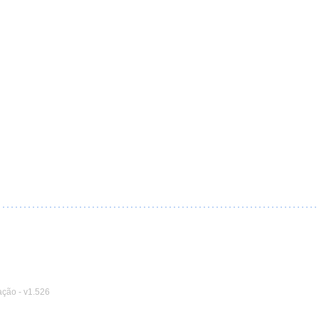
ação
-
v1.526