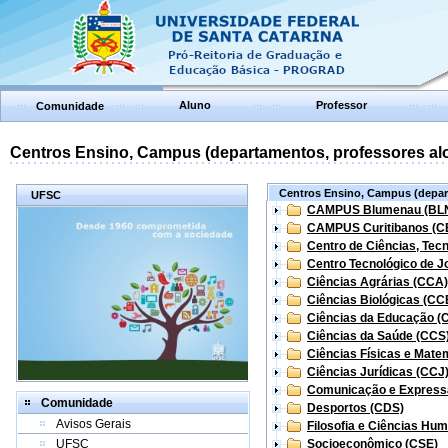
Aluno
Professor
Comunidade
Centros Ensino, Campus (departamentos, professores aloc
Centros Ensino, Campus (depart
UFSC
CAMPUS Blumenau (BL
CAMPUS Curitibanos (C
Centro de Ciências, Tec
Centro Tecnológico de Jo
Ciências Agrárias (CCA)
Ciências Biológicas (CC
Ciências da Educação (
Ciências da Saúde (CCS
Ciências Físicas e Mate
Ciências Jurídicas (CCJ
Comunicação e Express
Comunidade
Desportos (CDS)
Avisos Gerais
Filosofia e Ciências Hu
UFSC
Socioeconômico (CSE)