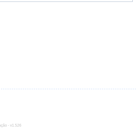
ação
-
v1.526