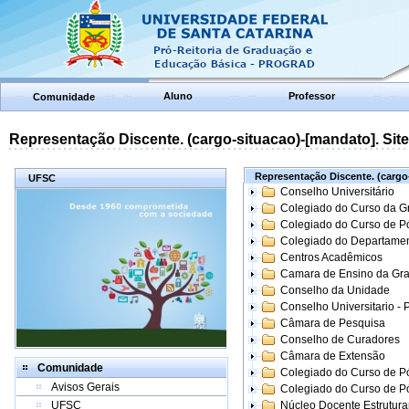
Aluno
Professor
Comunidade
Representação Discente. (cargo-situacao)-[mandato]. Site:
Representação Discente. (cargo-
UFSC
Conselho Universitário
Colegiado do Curso da 
Colegiado do Curso de 
Colegiado do Departame
Centros Acadêmicos
Camara de Ensino da Gr
Conselho da Unidade
Conselho Universitario -
Câmara de Pesquisa
Conselho de Curadores
Câmara de Extensão
Comunidade
Colegiado do Curso de P
Avisos Gerais
Colegiado do Curso de 
UFSC
Núcleo Docente Estrutur