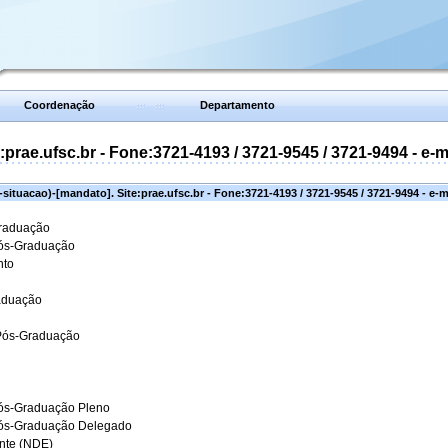
Coordenação
Departamento
prae.ufsc.br - Fone:3721-4193 / 3721-9545 / 3721-9494 - e-
situacao)-[mandato]. Site:prae.ufsc.br - Fone:3721-4193 / 3721-9545 / 3721-9494 - e-
Graduação
Pós-Graduação
nto
aduação
 Pós-Graduação
ós-Graduação Pleno
Pós-Graduação Delegado
ante (NDE)