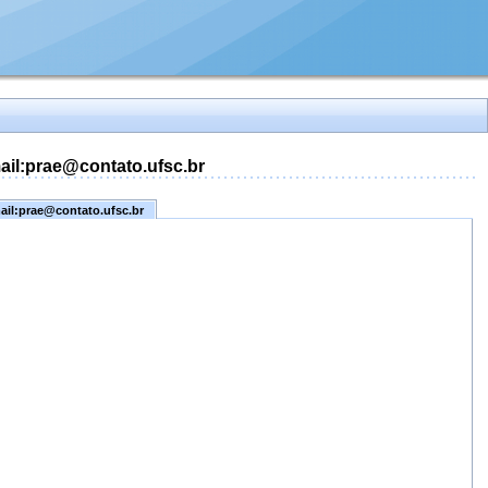
mail:prae@contato.ufsc.br
mail:prae@contato.ufsc.br