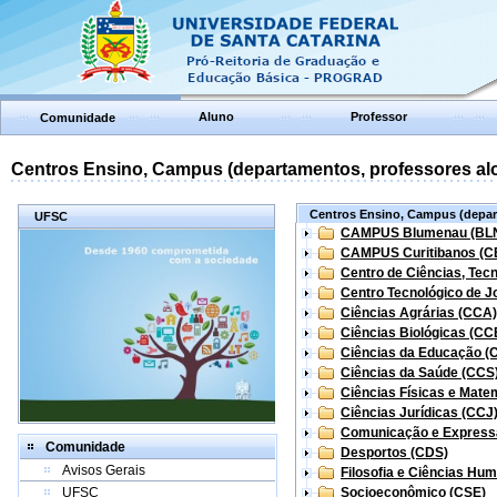
Aluno
Professor
Comunidade
Centros Ensino, Campus (departamentos, professores aloc
Centros Ensino, Campus (depart
UFSC
CAMPUS Blumenau (BL
CAMPUS Curitibanos (C
Centro de Ciências, Tec
Centro Tecnológico de Jo
Ciências Agrárias (CCA)
Ciências Biológicas (CC
Ciências da Educação (
Ciências da Saúde (CCS
Ciências Físicas e Mate
Ciências Jurídicas (CCJ
Comunicação e Express
Comunidade
Desportos (CDS)
Avisos Gerais
Filosofia e Ciências Hu
UFSC
Socioeconômico (CSE)