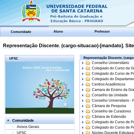
Aluno
Professor
Comunidade
Representação Discente. (cargo-situacao)-[mandato]. Site:
Representação Discente. (cargo-
UFSC
Conselho Universitário
Colegiado do Curso da 
Colegiado do Curso de 
Colegiado do Departame
Centros Acadêmicos
Camara de Ensino da Gr
Conselho da Unidade
Conselho Universitario -
Câmara de Pesquisa
Conselho de Curadores
Câmara de Extensão
Comunidade
Colegiado do Curso de P
Avisos Gerais
Colegiado do Curso de 
UFSC
Núcleo Docente Estrutur