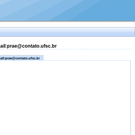
mail:prae@contato.ufsc.br
mail:prae@contato.ufsc.br