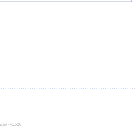
ação
-
v1.526