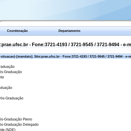
Coordenação
Departamento
prae.ufsc.br - Fone:3721-4193 / 3721-9545 / 3721-9494 - e-
situacao)-[mandato]. Site:prae.ufsc.br - Fone:3721-4193 / 3721-9545 / 3721-9494 - e-
Graduação
Pós-Graduação
nto
aduação
 Pós-Graduação
ós-Graduação Pleno
Pós-Graduação Delegado
ante (NDE)