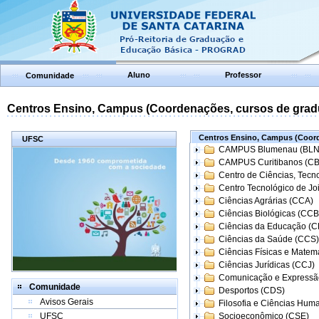
Aluno
Professor
Comunidade
Centros Ensino, Campus (Coordenações, cursos de grad
Centros Ensino, Campus (Coord
UFSC
CAMPUS Blumenau (BLN
CAMPUS Curitibanos (C
Centro de Ciências, Tecn
Centro Tecnológico de Joi
Ciências Agrárias (CCA)
Ciências Biológicas (CCB
Ciências da Educação (
Ciências da Saúde (CCS)
Ciências Físicas e Matem
Ciências Jurídicas (CCJ)
Comunicação e Expressã
Comunidade
Desportos (CDS)
Avisos Gerais
Filosofia e Ciências Hum
UFSC
Socioeconômico (CSE)