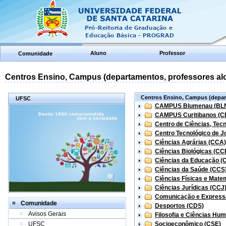
Aluno
Professor
Comunidade
Centros Ensino, Campus (departamentos, professores aloc
Centros Ensino, Campus (depart
UFSC
CAMPUS Blumenau (BL
CAMPUS Curitibanos (C
Centro de Ciências, Tec
Centro Tecnológico de Jo
Ciências Agrárias (CCA)
Ciências Biológicas (CC
Ciências da Educação (
Ciências da Saúde (CCS
Ciências Físicas e Mate
Ciências Jurídicas (CCJ
Comunicação e Express
Comunidade
Desportos (CDS)
Avisos Gerais
Filosofia e Ciências Hu
UFSC
Socioeconômico (CSE)