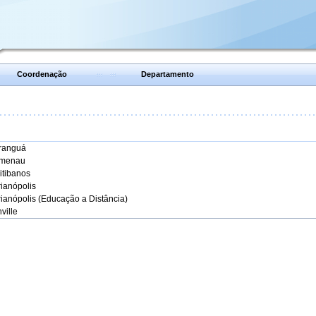
Coordenação
Departamento
aranguá
umenau
itibanos
rianópolis
rianópolis (Educação a Distância)
ville