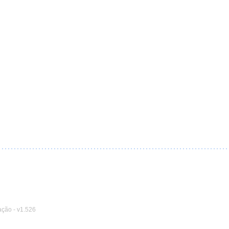
ação
-
v1.526