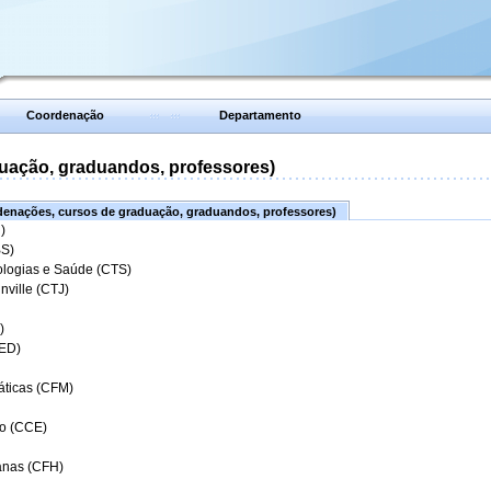
Coordenação
Departamento
uação, graduandos, professores)
enações, cursos de graduação, graduandos, professores)
)
BS)
ologias e Saúde (CTS)
nville (CTJ)
)
CED)
áticas (CFM)
o (CCE)
anas (CFH)