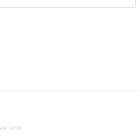
ação
-
v1.526