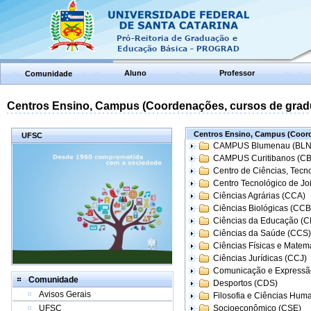
Aluno
Professor
Comunidade
Centros Ensino, Campus (Coordenações, cursos de grad
Centros Ensino, Campus (Coord
UFSC
CAMPUS Blumenau (BLN
CAMPUS Curitibanos (C
Centro de Ciências, Tecn
Centro Tecnológico de Joi
Ciências Agrárias (CCA)
Ciências Biológicas (CCB
Ciências da Educação (
Ciências da Saúde (CCS)
Ciências Físicas e Matem
Ciências Jurídicas (CCJ)
Comunicação e Expressã
Comunidade
Desportos (CDS)
Avisos Gerais
Filosofia e Ciências Hum
UFSC
Socioeconômico (CSE)