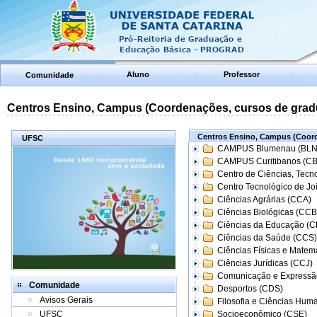
Aluno
Professor
Comunidade
Centros Ensino, Campus (Coordenações, cursos de grad
Centros Ensino, Campus (Coord
UFSC
CAMPUS Blumenau (BLN
CAMPUS Curitibanos (C
Centro de Ciências, Tecn
Centro Tecnológico de Joi
Ciências Agrárias (CCA)
Ciências Biológicas (CCB
Ciências da Educação (
Ciências da Saúde (CCS)
Ciências Físicas e Matem
Ciências Jurídicas (CCJ)
Comunicação e Expressã
Comunidade
Desportos (CDS)
Avisos Gerais
Filosofia e Ciências Hum
UFSC
Socioeconômico (CSE)