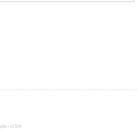
ação
-
v1.526