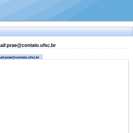
mail:prae@contato.ufsc.br
mail:prae@contato.ufsc.br