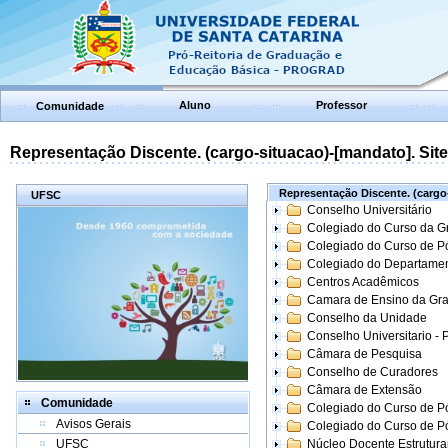
Aluno
Professor
Comunidade
Representação Discente. (cargo-situacao)-[mandato]. Site:
Representação Discente. (cargo-
UFSC
Conselho Universitário
Colegiado do Curso da 
Colegiado do Curso de 
Colegiado do Departame
Centros Acadêmicos
Camara de Ensino da Gr
Conselho da Unidade
Conselho Universitario -
Câmara de Pesquisa
Conselho de Curadores
Câmara de Extensão
Comunidade
Colegiado do Curso de P
Avisos Gerais
Colegiado do Curso de 
UFSC
Núcleo Docente Estrutur