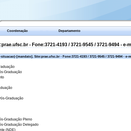
Coordenação
Departamento
prae.ufsc.br - Fone:3721-4193 / 3721-9545 / 3721-9494 - e-
situacao)-[mandato]. Site:prae.ufsc.br - Fone:3721-4193 / 3721-9545 / 3721-9494 - e-
Graduação
Pós-Graduação
nto
aduação
 Pós-Graduação
ós-Graduação Pleno
Pós-Graduação Delegado
ante (NDE)