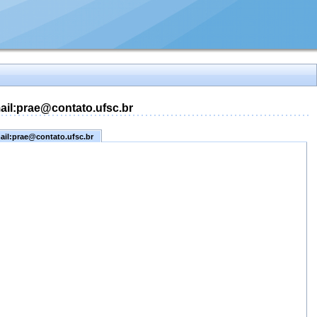
mail:prae@contato.ufsc.br
mail:prae@contato.ufsc.br