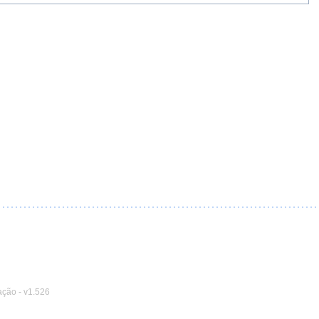
ação
-
v1.526