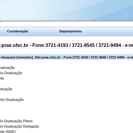
Coordenação
Departamento
prae.ufsc.br - Fone:3721-4193 / 3721-9545 / 3721-9494 - e-
situacao)-[mandato]. Site:prae.ufsc.br - Fone:3721-4193 / 3721-9545 / 3721-9494 - e-
Graduação
Pós-Graduação
nto
aduação
 Pós-Graduação
ós-Graduação Pleno
Pós-Graduação Delegado
ante (NDE)