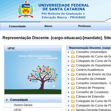
Aluno
Professor
Comunidade
Representação Discente. (cargo-situacao)-[mandato]. Site:
Representação Discente. (cargo-
UFSC
Conselho Universitário
Colegiado do Curso da 
Colegiado do Curso de 
Colegiado do Departame
Centros Acadêmicos
Camara de Ensino da Gr
Conselho da Unidade
Conselho Universitario -
Câmara de Pesquisa
Conselho de Curadores
Câmara de Extensão
Comunidade
Colegiado do Curso de P
Avisos Gerais
Colegiado do Curso de 
UFSC
Núcleo Docente Estrutur