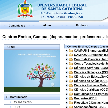
Aluno
Professor
Comunidade
Centros Ensino, Campus (departamentos, professores aloc
Centros Ensino, Campus (depart
UFSC
CAMPUS Blumenau (BL
CAMPUS Curitibanos (C
Centro de Ciências, Tec
Centro Tecnológico de Jo
Ciências Agrárias (CCA)
Ciências Biológicas (CC
Ciências da Educação (
Ciências da Saúde (CCS
Ciências Físicas e Mate
Ciências Jurídicas (CCJ
Comunicação e Express
Comunidade
Desportos (CDS)
Avisos Gerais
Filosofia e Ciências Hu
UFSC
Socioeconômico (CSE)