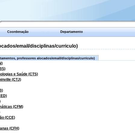
Coordenação
Departamento
ados/email/disciplinas/curriculo)
amentos, professores alocados/email/disciplinas/curriculo)
N)
BS)
nologias e Saúde (CTS)
inville (CTJ)
B)
CED)
)
máticas (CFM)
)
ão (CCE)
manas (CFH)