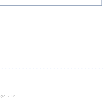
ação
-
v1.526