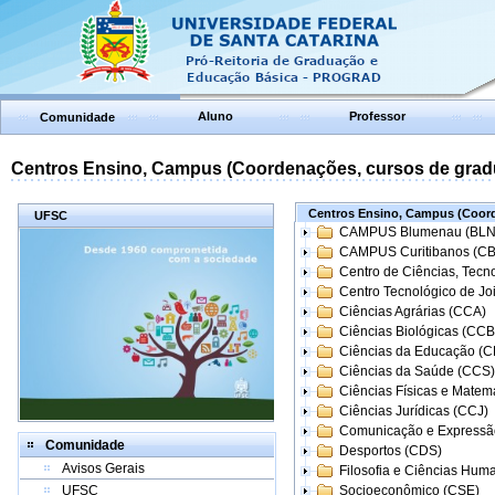
Aluno
Professor
Comunidade
Centros Ensino, Campus (Coordenações, cursos de grad
Centros Ensino, Campus (Coord
UFSC
CAMPUS Blumenau (BLN
CAMPUS Curitibanos (C
Centro de Ciências, Tecn
Centro Tecnológico de Joi
Ciências Agrárias (CCA)
Ciências Biológicas (CCB
Ciências da Educação (
Ciências da Saúde (CCS)
Ciências Físicas e Matem
Ciências Jurídicas (CCJ)
Comunicação e Expressã
Comunidade
Desportos (CDS)
Avisos Gerais
Filosofia e Ciências Hum
UFSC
Socioeconômico (CSE)