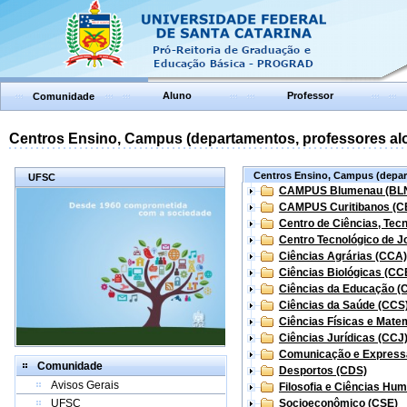
Aluno
Professor
Comunidade
Centros Ensino, Campus (departamentos, professores aloc
Centros Ensino, Campus (depart
UFSC
CAMPUS Blumenau (BL
CAMPUS Curitibanos (C
Centro de Ciências, Tec
Centro Tecnológico de Jo
Ciências Agrárias (CCA)
Ciências Biológicas (CC
Ciências da Educação (
Ciências da Saúde (CCS
Ciências Físicas e Mate
Ciências Jurídicas (CCJ
Comunicação e Express
Comunidade
Desportos (CDS)
Avisos Gerais
Filosofia e Ciências Hu
UFSC
Socioeconômico (CSE)