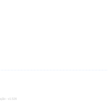
ação
-
v1.526