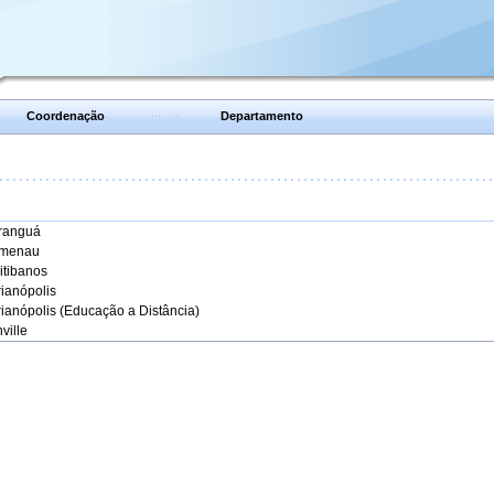
Coordenação
Departamento
aranguá
umenau
itibanos
rianópolis
rianópolis (Educação a Distância)
ville