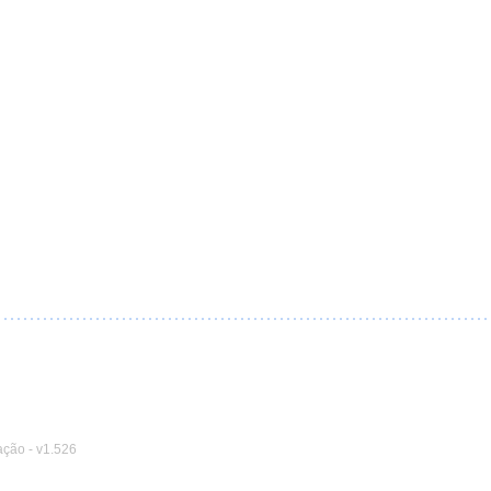
ação
-
v1.526