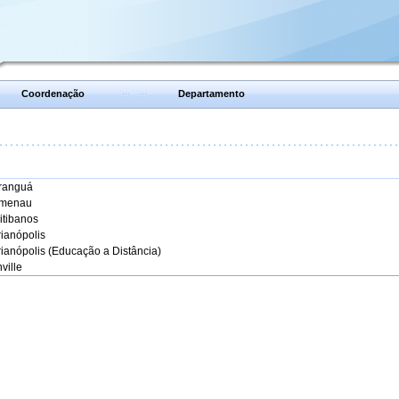
Coordenação
Departamento
aranguá
umenau
itibanos
rianópolis
rianópolis (Educação a Distância)
ville